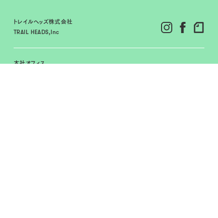
トレイルヘッズ株式会社
TRAIL HEADS,Inc
本社オフィス
〒151-0063
東京都渋谷区富ヶ谷１-9-19
代々木公園KSビル4F
View on Maps
CAMPGROUND
HINOKO SHELTER
BOOK
BEYOND WORKING BOOK