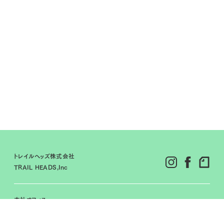
トレイルヘッズ株式会社
TRAIL HEADS,Inc
本社オフィス
〒151-0063
東京都渋谷区富ヶ谷１-9-19