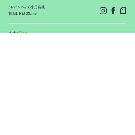
トレイルヘッズ株式会社
TRAIL HEADS,Inc
本社オフィス
〒151-0063
東京都渋谷区富ヶ谷１-9-19
代々木公園KSビル4F
View on Maps
CAMPGROUND
HINOKO SHELTER
BOOK
BEYOND WORKING BOOK